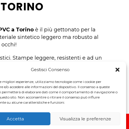
 TORINO
 PVC a Torino
è il più gettonato per la
eriale sintetico leggero ma robusto al
 occhi!
istici. Stampe leggere, resistenti e ad un
one rapidi! Non esitare a contattarci per
Gestisci Consenso
spondere ad ogni tua richiesta e perplessità!
le migliori esperienze, utilizziamo tecnologie come i cookie per
e/o accedere alle informazioni del dispositivo. Il consenso a queste
ci permetterà di elaborare dati come il comportamento di navigazione o
questo sito. Non acconsentire o ritirare il consenso può influire
te su alcune caratteristiche e funzioni.
Accetta
Visualizza le preferenze
y Policy
–
Powered By USB SRL