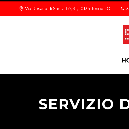
Via Rosario di Santa Fè, 31, 10134 Torino TO
3
H
SERVIZIO 