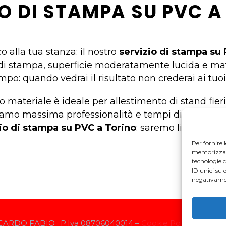
IO DI STAMPA SU PVC A
 alla tua stanza: il nostro
servizio di stampa su
a di stampa, superficie moderatamente lucida e mat
po: quando vedrai il risultato non crederai ai tuoi
to materiale è ideale per allestimento di stand fier
amo massima professionalità e tempi di realizzazi
io di stampa su PVC a Torino
: saremo lieti di ri
Per fornire 
memorizzare 
tecnologie 
ID unici su 
negativamen
CARDO FABIO · P.Iva 08706040014 –
Cookie Policy
–
Privac