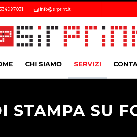
334097031
info@sirprint.it
OME
CHI SIAMO
SERVIZI
CONTA
DI STAMPA SU F